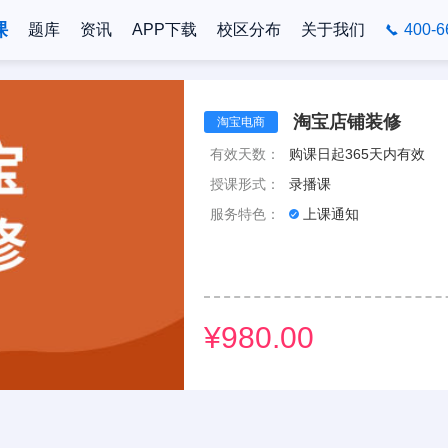
课
题库
资讯
APP下载
校区分布
关于我们
400-6
淘宝店铺装修
淘宝电商
有效天数：
购课日起365天内有效
授课形式：
录播课
服务特色：
上课通知
¥980.00