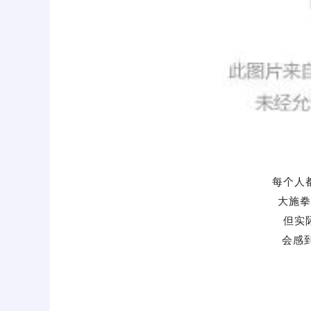
每个人
大施拳
但实
会感