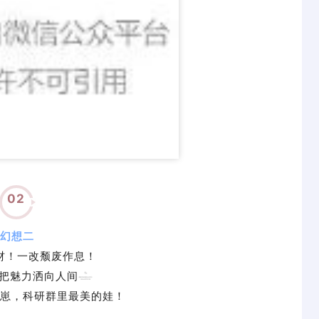
02
幻想二
材！一改颓废作息！
把魅力洒向人间
崽，科研群里最美的娃！