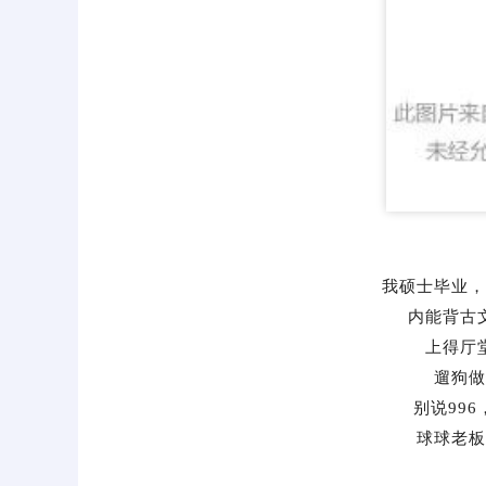
我硕士毕业，
内能背古
上得厅
遛狗做
别说996
球球老板