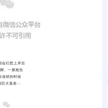
都会幻想上岸后
脚、一展抱负
际读研的时候
到巨大落差