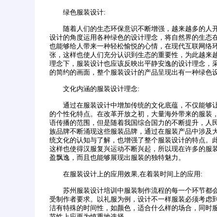
绿色服装设计:
随着人们的生态环保意识不断增强，越来越多的人开
设计的角度运用各种绿色的设计理念，将自然界的生态
也能够给人带来一种轻松愉悦的心情，在现代互联网络
张，这样也使人们充分认识到生态的重要性，为此越来
理念下，服装设计也应该反映出平静安逸的设计理念，
的简约的画面，整个服装设计的产品呈现出有一种绿色
文化内涵的服装设计理念:
通过在服装设计中增加传统的文化底蕴，不仅能够让
的个性化特点。在改革开放之初，大量海外带来的服装
语传播的范围，但是随着我国综合国力的不断提升，人
族品牌不断涌现这些服装品牌，通过在服装产品中涉及
统文化的认知与了解，也增强了整个服装设计的特点。
这样也使得汉服复兴运动不断兴起，所以现在许多的服
盈飘逸，而且也能够展现出服装的独特魅力。
在服装设计上的应用效果,在着装时间上的应用:
苏州服装设计培训中服装制作流程的每一个环节都会
受制作者要求。以礼服为例，设计不一样服装必须考虑
洁有特殊的时间性，如颜色，适合什么样的场合，同时
节性上应更为慎重地选择。