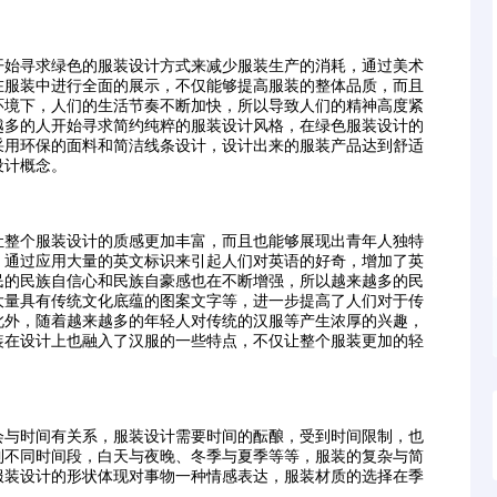
始寻求绿色的服装设计方式来减少服装生产的消耗，通过美术
在服装中进行全面的展示，不仅能够提高服装的整体品质，而且
环境下，人们的生活节奏不断加快，所以导致人们的精神高度紧
越多的人开始寻求简约纯粹的服装设计风格，在绿色服装设计的
采用环保的面料和简洁线条设计，设计出来的服装产品达到舒适
设计概念。
整个服装设计的质感更加丰富，而且也能够展现出青年人独特
，通过应用大量的英文标识来引起人们对英语的好奇，增加了英
民的民族自信心和民族自豪感也在不断增强，所以越来越多的民
大量具有传统文化底蕴的图案文字等，进一步提高了人们对于传
此外，随着越来越多的年轻人对传统的汉服等产生浓厚的兴趣，
装在设计上也融入了汉服的一些特点，不仅让整个服装更加的轻
与时间有关系，服装设计需要时间的酝酿，受到时间限制，也
到不同时间段，白天与夜晚、冬季与夏季等等，服装的复杂与简
服装设计的形状体现对事物一种情感表达，服装材质的选择在季