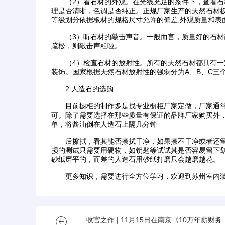
（2）看石材的外观。在光线充足的条件下，查看石材
理是否清晰，色调是否纯正。正规厂家生产的天然石材板
等级划分依据板材的规格尺寸允许的偏差,外观质量和表
（3）听石材的敲击声音。一般而言，质量好的石材
疏松，则敲击声粗哑。
（4）检查石材的放射性。所有的天然石材都具有一
装饰。国家根据天然石材放射性的强弱分为A、B、C三
2.人造石的选购
目前橱柜的制作多是找专业橱柜厂家定做，厂家通常
可。除了需要选择在那些质量有保证的品牌厂家购买外
单，将酱油倒在人造石上隔几分钟
后擦拭，看其能否擦拭干净，如果擦不干净或者还留
损的测试只需要用硬物，如钥匙等试试其是否容易留下
砂纸磨平的，而差的人造石用砂纸打磨只会越磨越花。
更多知识，需要进行全方位学习，欢迎到苏州室内装
收官之作 | 11月15日在南京《10万年薪财务