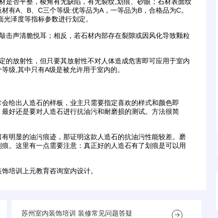
是否平整，棱角有无缺陷，有无裂纹,划痕、砂眼；石材表面纹
材有A、B、C三个等级:优等品为A，一等品为B，合格品为C。
面光泽度等指标参数进行划定。
敲击声清脆悦耳；相反，若石材内部存在裂隙或因风化导致颗粒
定的放射性，但只要其放射性不对人体造成危害即可应用于室内
个等级,其中只有A级是被允许用于室内的。
会给出人造石的样板，业主只需要指定喜欢的样式和颜色即
，最好还是要对人造石进行抗油污和耐磨损的测试。方法很简
有明显的油污痕迹，那证明这款人造石的抗油污性能较差。磨
划痕。这里有一点需要注意：真正好的人造石有了划痕是可以用
饰培训上元教育咨询室内设计。
苏州室内装饰培训 装修常见问题答疑